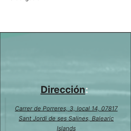
Dirección
:
Carrer de Porreres, 3, local 14, 07817
Sant Jordi de ses Salines, Balearic
Islands